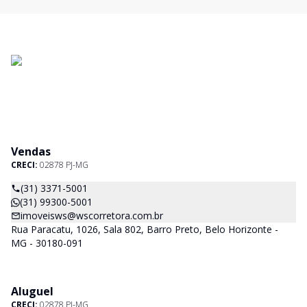
Vendas
CRECI:
02878 PJ-MG
(31) 3371-5001
(31) 99300-5001
imoveisws@wscorretora.com.br
Rua Paracatu, 1026, Sala 802, Barro Preto, Belo Horizonte -
MG - 30180-091
Aluguel
CRECI:
02878 PJ-MG