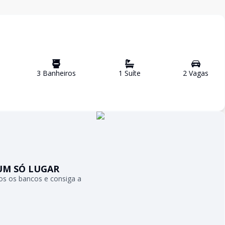
3
Banheiro
s
1
Suíte
2
Vaga
s
UM SÓ LUGAR
s os bancos e consiga a