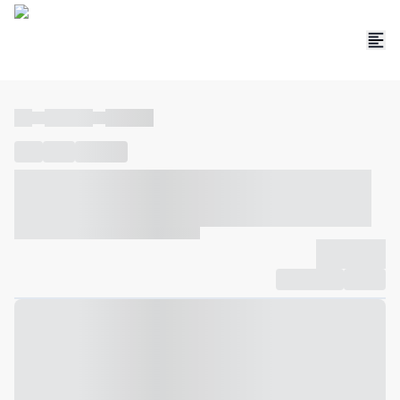
----
----- -----
----- -----
----
-----
---- ------
----- ----- -- ------ ---- ---- -- ----- ----- -----
--- ------
----- ----- -- ------ ----- ----- -- ------
-------------
Compartilhar
Favorito