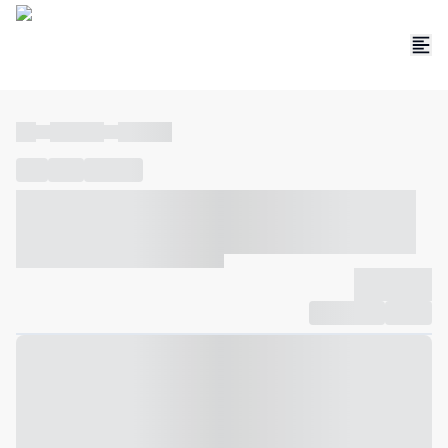
----
----- -----
----- -----
----
-----
---- ------
----- ----- -- ------ ---- ---- -- ----- ----- -----
--- ------
----- ----- -- ------ ----- ----- -- ------
-------------
Compartilhar
Favorito