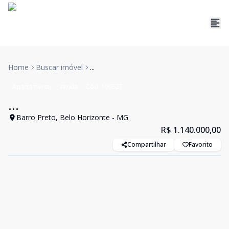
Home
Buscar imóvel
...
Apartamento
Venda
Cód:
199527
...
Barro Preto, Belo Horizonte - MG
R$ 1.140.000,00
Compartilhar
Favorito