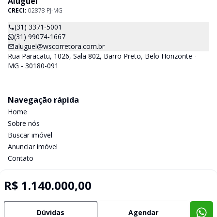
Aluguel
CRECI:
02878 PJ-MG
(31) 3371-5001
(31) 99074-1667
aluguel@wscorretora.com.br
Rua Paracatu, 1026, Sala 802, Barro Preto, Belo Horizonte -
MG - 30180-091
Navegação rápida
Home
Sobre nós
Buscar imóvel
Anunciar imóvel
Contato
R$ 1.140.000,00
Imobiliária Certificada:
Selo de Tecnologia Loft
Dúvidas
Agendar