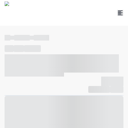
----
----- -----
----- -----
----
-----
---- ------
----- ----- -- ------ ---- ---- -- ----- ----- -----
--- ------
----- ----- -- ------ ----- ----- -- ------
-------------
Compartilhar
Favorito