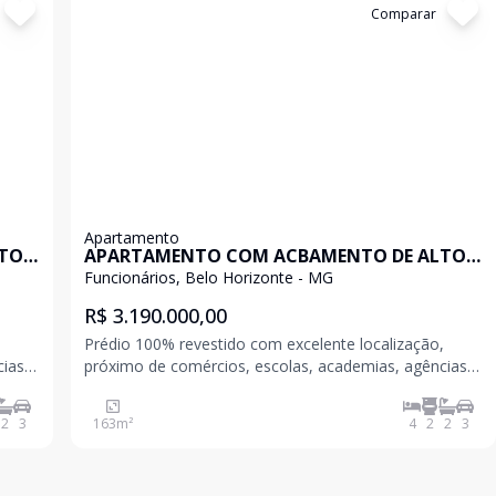
Cód:
198924
Comparar
Apartamento
LTO
APARTAMENTO COM ACBAMENTO DE ALTO
LUXO
Funcionários, Belo Horizonte - MG
R$ 3.190.000,00
,
Prédio 100% revestido com excelente localização,
cias
próximo de comércios, escolas, academias, agências
bancárias, hospitais, Shoppings, etc. Um dos bairros
 o
mais bem localizados de Belo Horizonte, que une o
2
3
163
m²
4
2
2
3
co
tradicional e o moderno na mesma medida. O palco