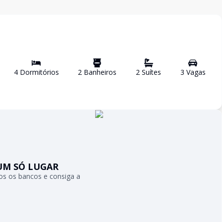
4
Dormitório
s
2
Banheiro
s
2
Suíte
s
3
Vaga
s
UM SÓ LUGAR
s os bancos e consiga a