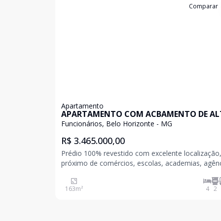
Cód:
198935
Comparar
Apartamento
APARTAMENTO COM ACBAMENTO DE A
LUXO
Funcionários, Belo Horizonte - MG
R$ 3.465.000,00
Prédio 100% revestido com excelente localização
próximo de comércios, escolas, academias, agên
bancárias, hospitais, Shoppings, etc. Um dos bairros
mais bem localizados de Belo Horizonte, que une
163
m²
4
2
tradicional e o moderno na mesma medida. O pal