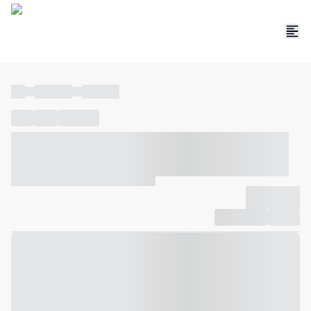
----
----- -----
----- -----
----
-----
---- ------
----- ----- -- ------ ---- ---- -- ----- ----- -----
--- ------
----- ----- -- ------ ----- ----- -- ------
-------------
Compartilhar
Favorito