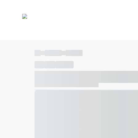
----
----- -----
----- -----
----
-----
---- ------
----- ----- -- ------ ---- ---- -- ---
----- ----- -- ------ ----- ----- -- ------