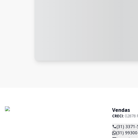
Vendas
CRECI:
02878 
(31) 3371-
(31) 99300