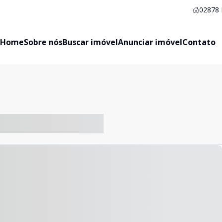
02878
Home
Sobre nós
Buscar imóvel
Anunciar imóvel
Contato
-- ----- ----- --- ------