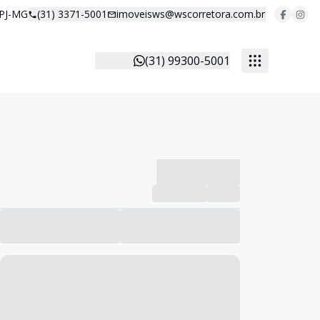
 PJ-MG
(31) 3371-5001
imoveisws@wscorretora.com.br
(31) 99300-5001
-------------
Compartilhar
Favorito