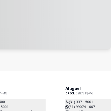
Aluguel
PJ-MG
CRECI:
02878 PJ-MG
5001
(31) 3371-5001
-5001
(31) 99074-1667