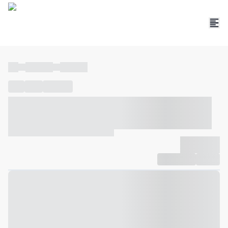
----
----- -----
----- -----
----
-----
---- ------
----- ----- -- ------ ---- ---- -- ----- ----- -----
--- ------
----- ----- -- ------ ----- ----- -- ------
-------------
Compartilhar
Favorito