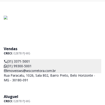
Vendas
CRECI:
02878 PJ-MG
(31) 3371-5001
(31) 99300-5001
imoveisws@wscorretora.com.br
Rua Paracatu, 1026, Sala 802, Barro Preto, Belo Horizonte -
MG - 30180-091
Aluguel
CRECI:
02878 PJ-MG